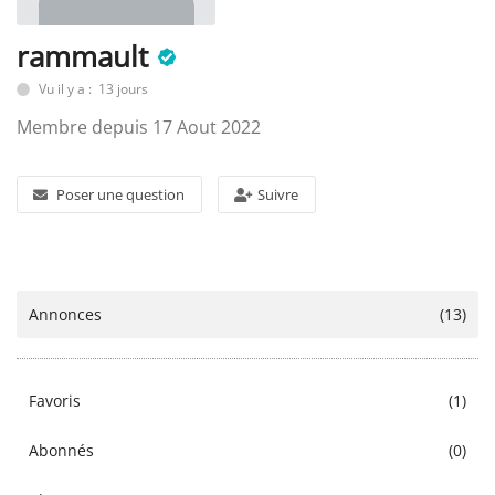
rammault
SERVICE
Vu il y a : 13 jours
Membre depuis 17 Aout 2022
ÉVÉNEMENT
Poser une question
Suivre
BILLET & COVOIT'
Français
Annonces
(13)
Favoris
(1)
Abonnés
(0)