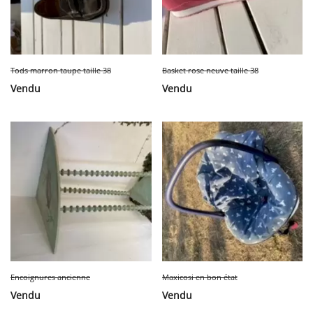
Tods marron taupe taille 38
Basket rose neuve taille 38
Vendu
Vendu
Encoignures ancienne
Maxicosi en bon état
Vendu
Vendu