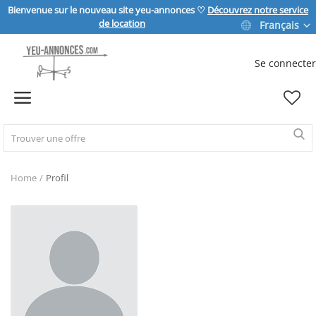
Bienvenue sur le nouveau site yeu-annonces ♡
Découvrez notre service
de location
Français
Se connecter
Vendre
Home
IMMOBILIER
Home
Profil
MAISON & JARDIN
SPORT & LOISIRS
VÉHICULE