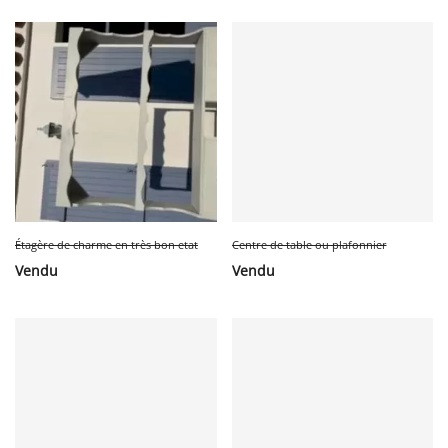
Étagère de charme en très bon etat
Centre de table ou plafonnier
Vendu
Vendu