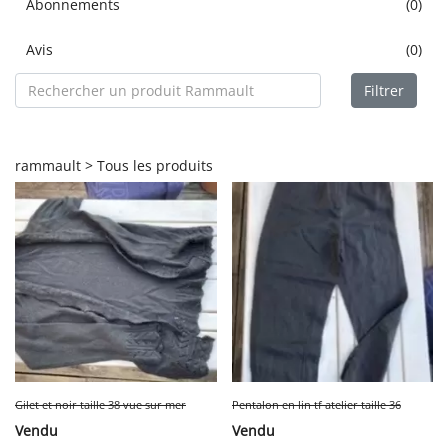
Abonnements
(0)
Avis
(0)
Filtrer
rammault > Tous les produits
Gilet et noir taille 38 vue sur mer
Pentalon en lin tf atelier taille 36
Vendu
Vendu