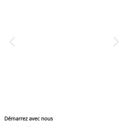
Démarrez avec nous
A propos
5 années
Tout se vend, tout se loue (ou presque) ! Tous vos biens,
services...