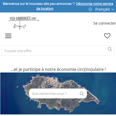
Bienvenue sur le nouveau site yeu-annonces ♡
Découvrez notre service
de location
Français
Se connecter
Vendre
Home
IMMOBILIER
...et je participe à notre économie circ(ins)ulaire !
MAISON & JARDIN
SPORT & LOISIRS
VÉHICULE