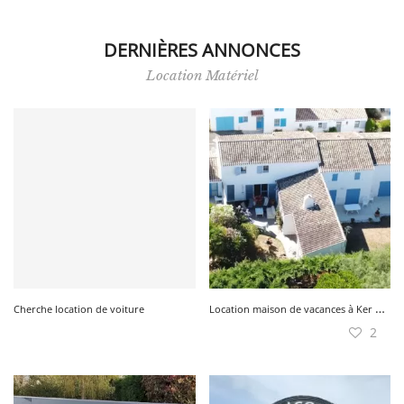
DERNIÈRES ANNONCES
SERVICE
Location Matériel
ÉVÉNEMENT
BILLET & COVOIT'
Français
L
ocation maison de vacances à Ker Chalon
Cherche location de voiture
2