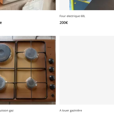
Four electrique 60L
re
200
€
uisson gaz
A louer gazinière