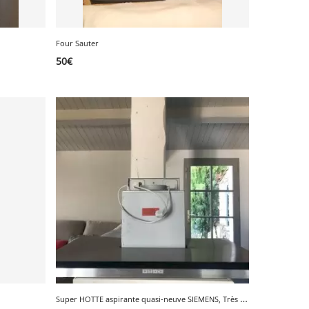
Four Sauter
50
€
S
uper HOTTE aspirante quasi-neuve SIEMENS, Très Bon Etat