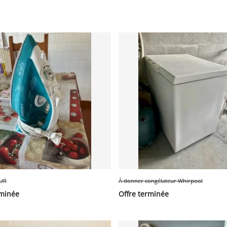
EUR
À donner congélateur Whirpool
rminée
Offre terminée