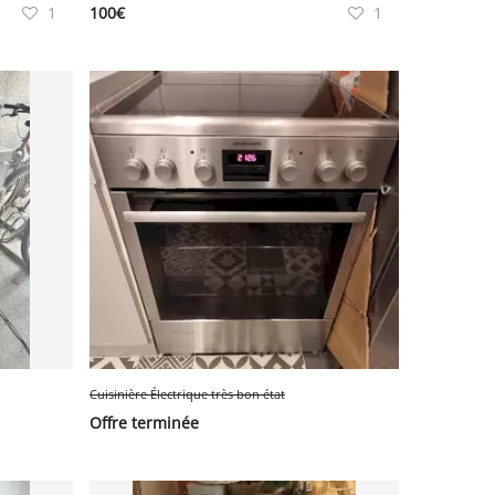
1
100
€
1
Cuisinière Électrique très bon état
Offre terminée