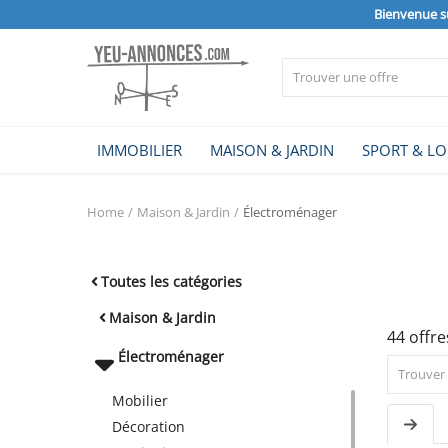
Bienvenue s
Vendre
IMMOBILIER
MAISON & JARDIN
SPORT & LO
Home
Home
Maison & Jardin
Électroménager
IMMOBILIER
Toutes les catégories
MAISON & JARDIN
Maison & Jardin
44 offre
Électroménager
SPORT & LOISIRS
Mobilier
Décoration
VÉHICULE