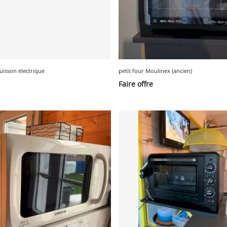
uisson electrique
petit four Moulinex (ancien)
Faire offre