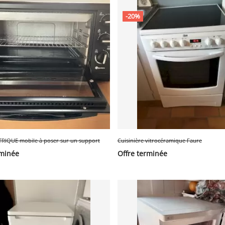
-20%
RIQUE mobile à poser sur un support
Cuisinière vitrocéramique Faure
rminée
Offre terminée