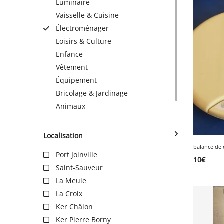
Luminaire
Vaisselle & Cuisine
Électroménager
SERVICE
Loisirs & Culture
Enfance
Vêtement
ÉVÉNEMENT
Équipement
Bricolage & Jardinage
BILLET & COVOIT'
Animaux
Localisation
Français
balance de 
Port Joinville
10
€
Saint-Sauveur
La Meule
La Croix
Ker Châlon
Ker Pierre Borny