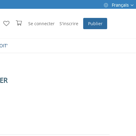
Français
Se connecter
S'inscrire
Publier
OIT'
ER