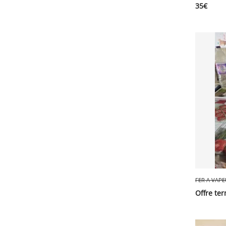
35
€
FER A VAP
Offre te