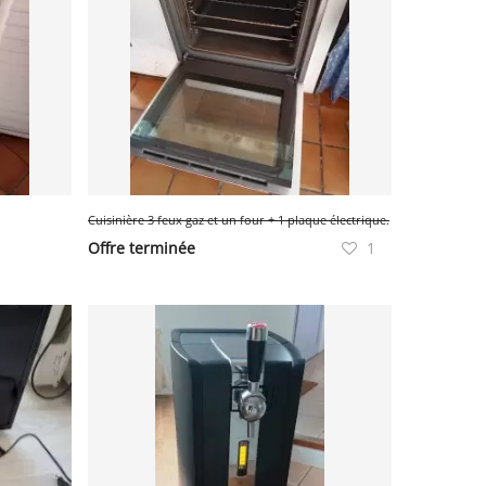
Cuisinière 3 feux gaz et un four + 1 plaque électrique.
Offre terminée
1