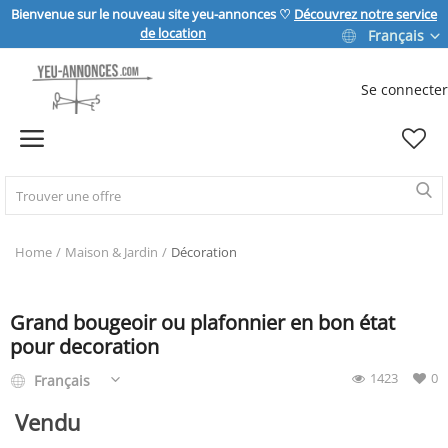
Bienvenue sur le nouveau site yeu-annonces ♡
Découvrez notre service
de location
Français
Se connecter
Vendre
Home
IMMOBILIER
Home
Maison & Jardin
Décoration
MAISON & JARDIN
Grand bougeoir ou plafonnier en bon état
pour decoration
1423
0
SPORT & LOISIRS
Français
Vendu
VÉHICULE