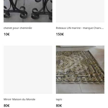
R
ideaux LIN marine - marque Charvet éditions
chenet pour cheminée
10
€
150
€
Miroir Maison du Monde
tapis
80
€
80
€