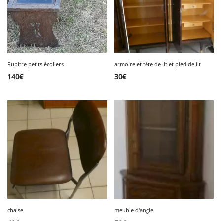
Pupitre petits écoliers
armoire et tête de lit et pied de lit
140
€
30
€
chaise
meuble d'angle