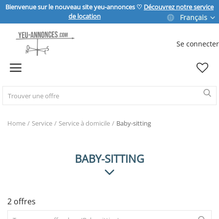
Bienvenue sur le nouveau site yeu-annonces ♡
Découvrez notre service
de location
Français
Se connecter
Vendre
Home
IMMOBILIER
Home
Service
Service à domicile
Baby-sitting
MAISON & JARDIN
BABY-SITTING
SPORT & LOISIRS
2 offres
VÉHICULE