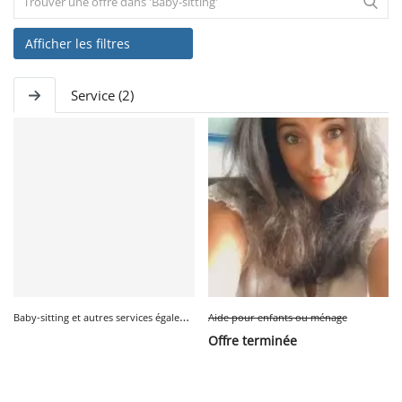
Afficher les filtres
SERVICE
Service (2)
ÉVÉNEMENT
BILLET & COVOIT'
Français
B
aby-sitting et autres services également
Aide pour enfants ou ménage
Offre terminée