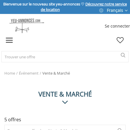
Bienvenue sur le nouveau site yeu-annonces ♡
Découvrez notre service
de location
Français
Se connecter
Vendre
Home
IMMOBILIER
Home
Événement
Vente & Marché
MAISON & JARDIN
VENTE & MARCHÉ
SPORT & LOISIRS
5 offres
VÉHICULE