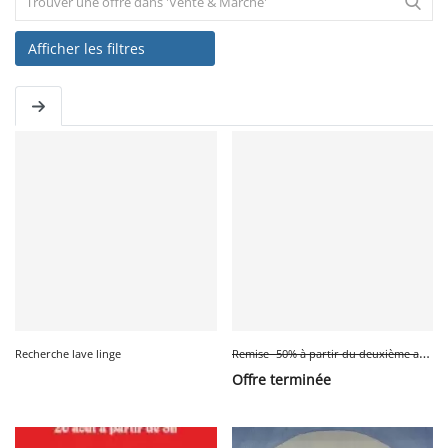
Afficher les filtres
SERVICE
ÉVÉNEMENT
BILLET & COVOIT'
Français
R
emise -50% à partir du deuxième article acheté
Recherche lave linge
Offre terminée