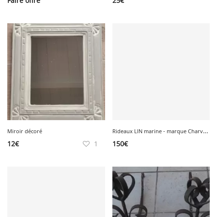
Faire offre
25
€
R
ideaux LIN marine - marque Charvet éditions
Miroir décoré
12
€
1
150
€