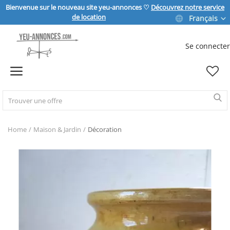
Bienvenue sur le nouveau site yeu-annonces ♡
Découvrez notre service
de location
Français
Se connecter
Vendre
Home
IMMOBILIER
Home
Maison & Jardin
Décoration
MAISON & JARDIN
SPORT & LOISIRS
VÉHICULE