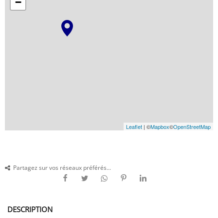
−
Leaflet
| ©
Mapbox
©
OpenStreetMap
Partagez sur vos réseaux préférés...
DESCRIPTION