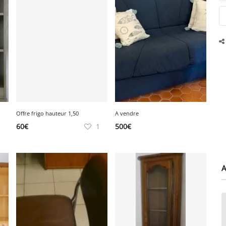
Offre frigo hauteur 1,50
A vendre
60
€
1
500
€
A