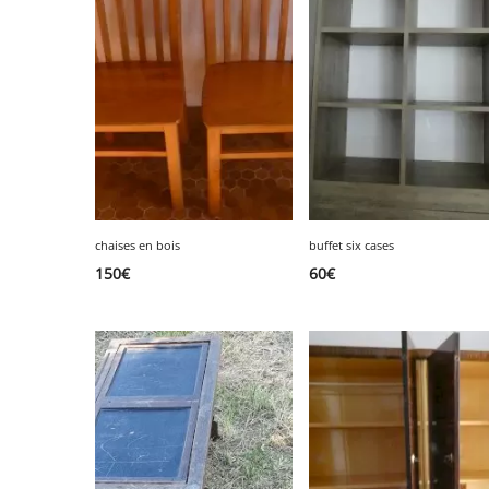
SERVICE
ÉVÉNEMENT
BILLET & COVOIT'
chaises en bois
buffet six cases
150
€
60
€
Français