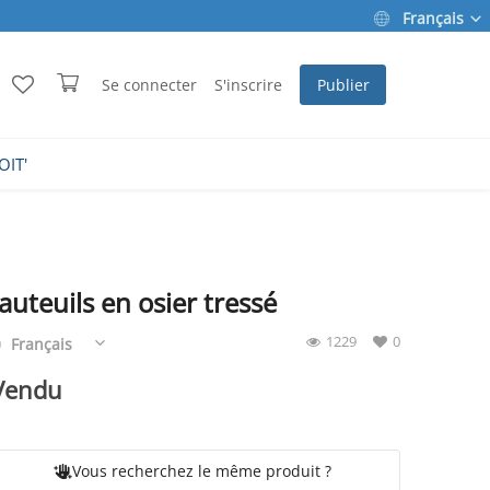
Français
Se connecter
S'inscrire
Publier
OIT'
auteuils en osier tressé
1229
0
Français
Vendu
Vous recherchez le même produit ?