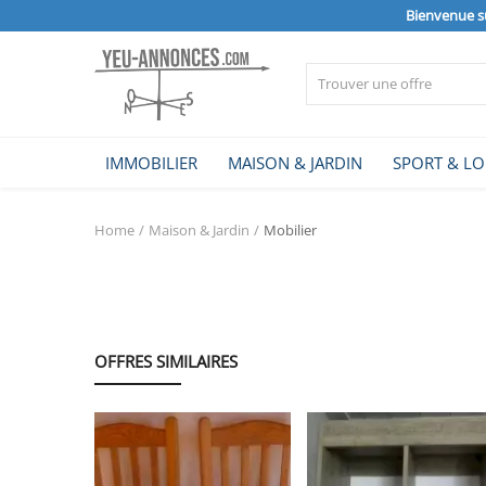
Bienvenue s
Vendre
IMMOBILIER
MAISON & JARDIN
SPORT & LO
Home
Home
Maison & Jardin
Mobilier
IMMOBILIER
MAISON & JARDIN
OFFRES SIMILAIRES
SPORT & LOISIRS
VÉHICULE