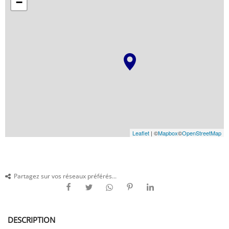
−
Leaflet
| ©
Mapbox
©
OpenStreetMap
Partagez sur vos réseaux préférés...
DESCRIPTION