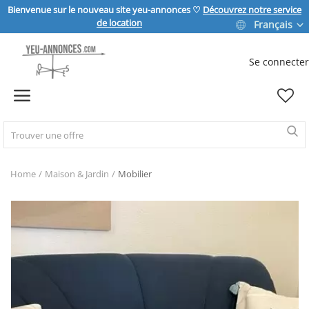
Bienvenue sur le nouveau site yeu-annonces ♡
Découvrez notre service
de location
Français
Se connecter
Vendre
Home
IMMOBILIER
Home
Maison & Jardin
Mobilier
MAISON & JARDIN
SPORT & LOISIRS
VÉHICULE