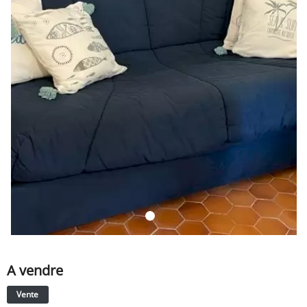
SERVICE
ÉVÉNEMENT
BILLET & COVOIT'
Français
A vendre
Vente