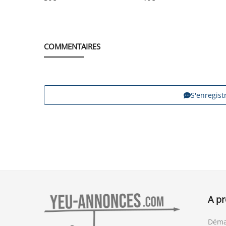
COMMENTAIRES
S'enregis
A p
Déma