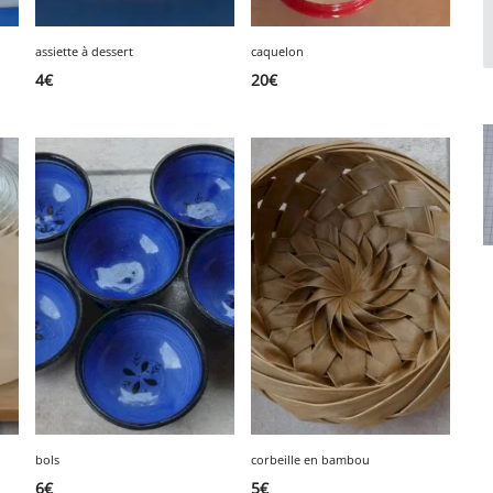
assiette à dessert
caquelon
4
€
20
€
bols
corbeille en bambou
6
€
5
€