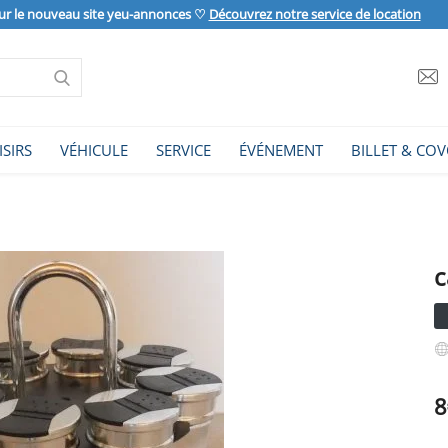
ur le nouveau site yeu-annonces ♡
Découvrez notre service de location
ISIRS
VÉHICULE
SERVICE
ÉVÉNEMENT
BILLET & COV
c
8