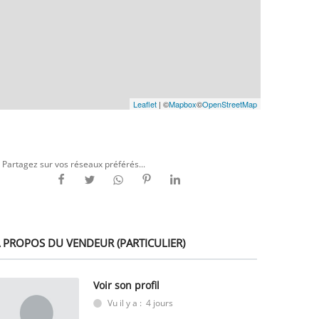
Leaflet
| ©
Mapbox
©
OpenStreetMap
Partagez sur vos réseaux préférés...
 PROPOS DU VENDEUR (PARTICULIER)
Voir son profil
Vu il y a : 4 jours