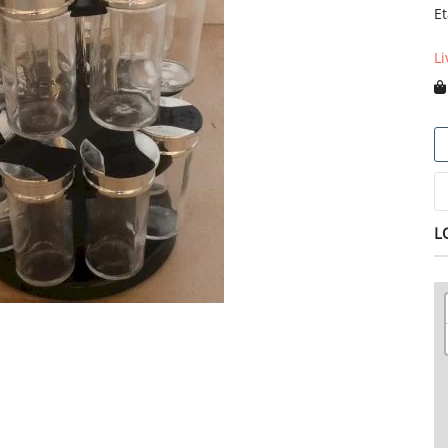
Et
Li
L