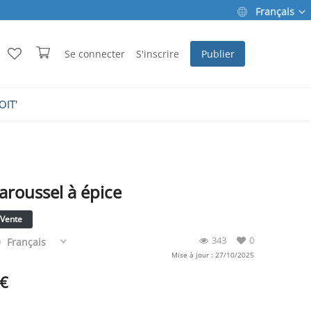
Français
Se connecter
S'inscrire
Publier
OIT'
aroussel à épice
Vente
343
0
Français
Mise à jour : 27/10/2025
€