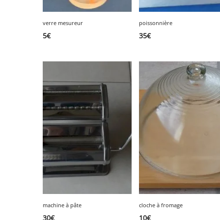
verre mesureur
poissonnière
5
€
35
€
machine à pâte
cloche à fromage
30
€
10
€