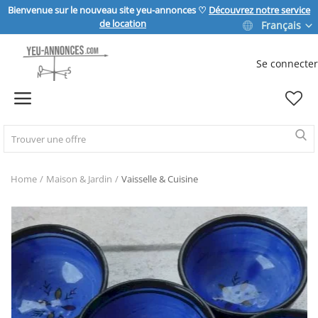
Bienvenue sur le nouveau site yeu-annonces ♡
Découvrez notre service
de location
Français
Se connecter
Vendre
Home
IMMOBILIER
Home
Maison & Jardin
Vaisselle & Cuisine
MAISON & JARDIN
SPORT & LOISIRS
VÉHICULE