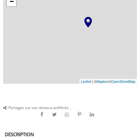
−
Leaflet
| ©
Mapbox
©
OpenStreetMap
Partagez sur vos réseaux préférés...
DESCRIPTION