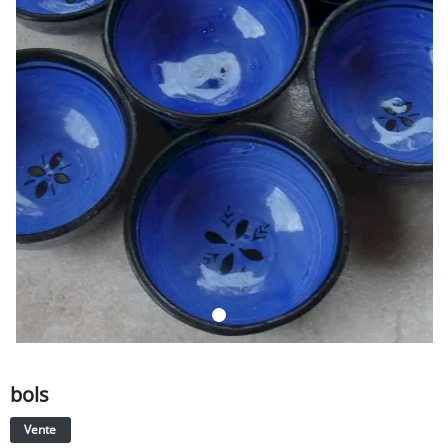
SERVICE
ÉVÉNEMENT
BILLET & COVOIT'
Français
bols
Vente