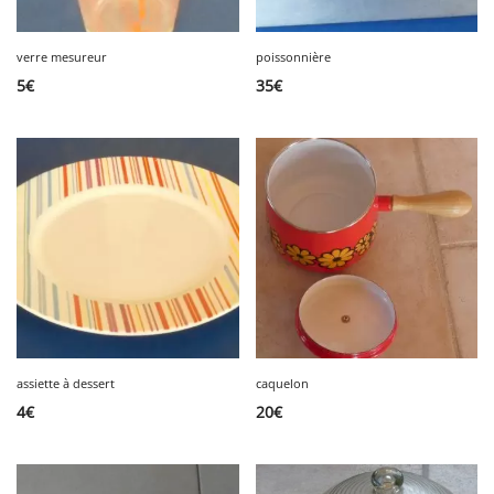
verre mesureur
poissonnière
5
€
35
€
assiette à dessert
caquelon
4
€
20
€