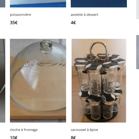
poissonnière
assiette à dessert
35
€
4
€
cloche à fromage
caroussel à épice
10
€
8
€