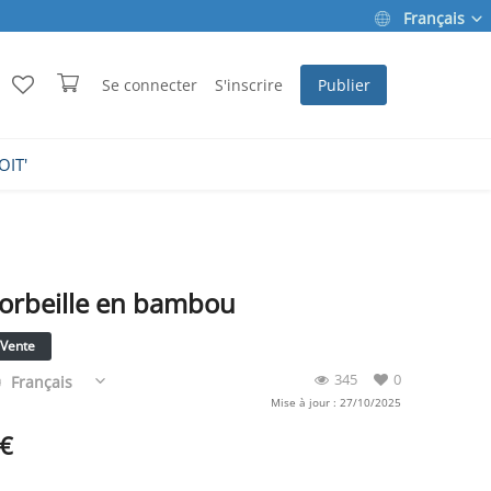
Français
Se connecter
S'inscrire
Publier
OIT'
orbeille en bambou
Vente
345
0
Français
Mise à jour : 27/10/2025
€