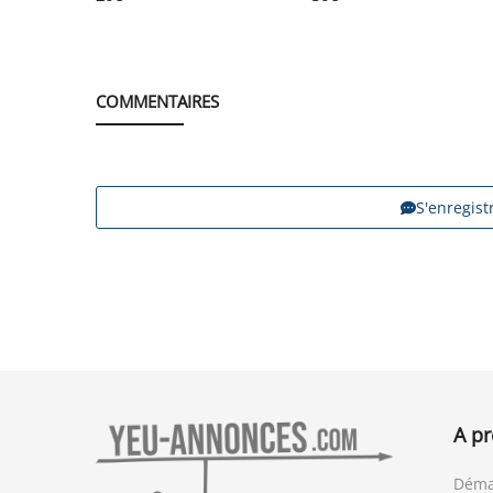
COMMENTAIRES
S'enregis
A p
Déma