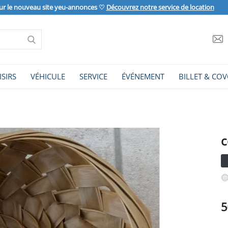
ur le nouveau site yeu-annonces ♡
Découvrez notre service de location
ISIRS
VÉHICULE
SERVICE
ÉVÉNEMENT
BILLET & COV
c
5