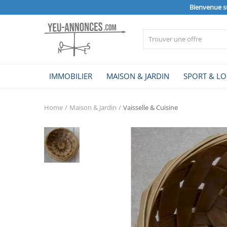
Bienvenue s
Vendre
IMMOBILIER
MAISON & JARDIN
SPORT & LO
Home
Home
Maison & Jardin
Vaisselle & Cuisine
IMMOBILIER
MAISON & JARDIN
SPORT & LOISIRS
VÉHICULE