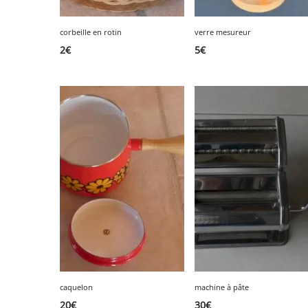
corbeille en rotin
verre mesureur
2
€
5
€
caquelon
machine à pâte
20
€
30
€