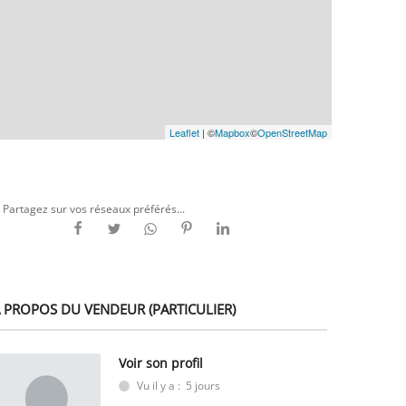
Leaflet
| ©
Mapbox
©
OpenStreetMap
Partagez sur vos réseaux préférés...
 PROPOS DU VENDEUR (PARTICULIER)
Voir son profil
Vu il y a : 5 jours