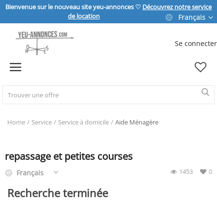
Bienvenue sur le nouveau site yeu-annonces ♡
Découvrez notre service
de location
Français
Se connecter
Vendre
Home
IMMOBILIER
Home
Service
Service à domicile
Aide Ménagère
MAISON & JARDIN
repassage et petites courses
1453
0
Français
SPORT & LOISIRS
Recherche terminée
VÉHICULE