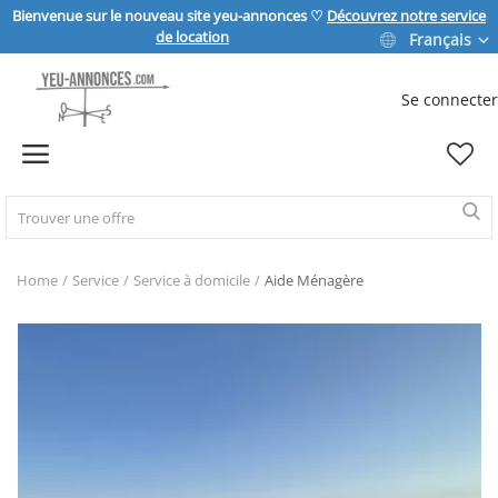
Bienvenue sur le nouveau site yeu-annonces ♡
Découvrez notre service
de location
Français
Se connecter
Vendre
Home
IMMOBILIER
Home
Service
Service à domicile
Aide Ménagère
MAISON & JARDIN
SPORT & LOISIRS
VÉHICULE