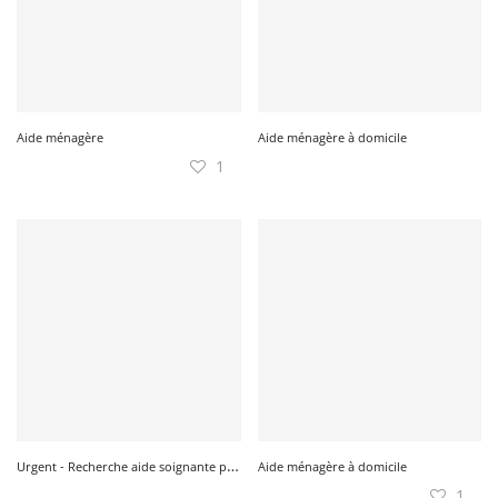
Aide ménagère
Aide ménagère à domicile
1
U
rgent - Recherche aide soignante pour personne âgée pour mois de avril et juillet 2026
Aide ménagère à domicile
1