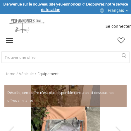
Bienvenue sur le nouveau site yeu-annonces ♡
Découvrez notre service
de location
Français
Se connecter
Vendre
Home
IMMOBILIER
Home
Véhicule
Équipement
MAISON & JARDIN
Désolés, cette offre n'est plus disponible consultez ci-dessous nos
offres similaires
SPORT & LOISIRS
VÉHICULE