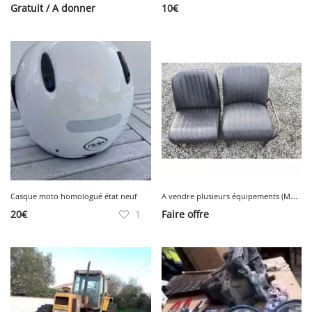
Gratuit / A donner
10
€
A
vendre plusieurs équipements (Méhari et Jardin) dont photos en devenir
Casque moto homologué état neuf
20
€
1
Faire offre