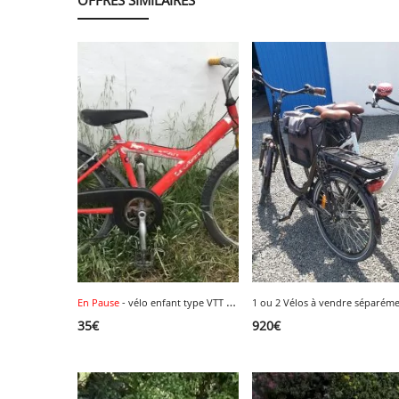
En Pause
- vélo enfant type VTT taille 24 pouces .
35
€
920
€