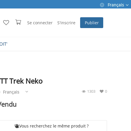
Français
Se connecter
S'inscrire
Publier
OIT'
TT Trek Neko
1303
0
Français
Vendu
Vous recherchez le même produit ?