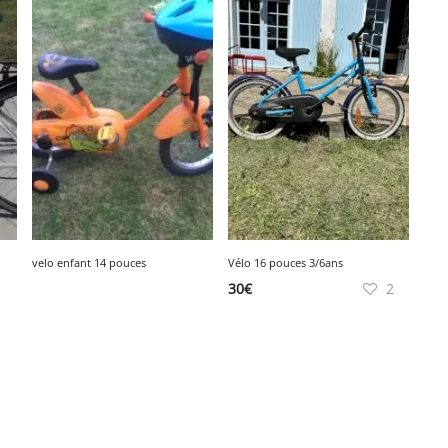
velo enfant 14 pouces
Vélo 16 pouces 3/6ans
30
€
2