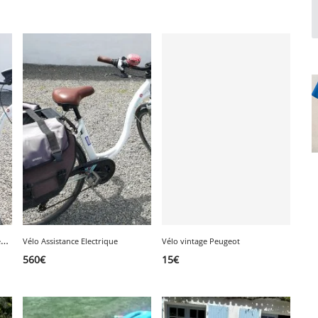
1
ou 2 Vélos à vendre séparément ou ensemble
Vélo Assistance Electrique
Vélo vintage Peugeot
560
€
15
€