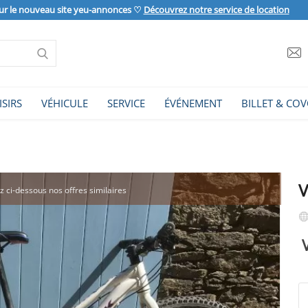
ur le nouveau site yeu-annonces ♡
Découvrez notre service de location
ISIRS
VÉHICULE
SERVICE
ÉVÉNEMENT
BILLET & COV
V
ez ci-dessous nos offres similaires