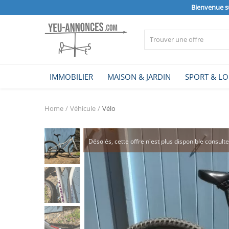
Bienvenue s
Vendre
IMMOBILIER
MAISON & JARDIN
SPORT & LO
Home
Home
Véhicule
Vélo
IMMOBILIER
Désolés, cette offre n'est plus disponible consult
MAISON & JARDIN
SPORT & LOISIRS
VÉHICULE