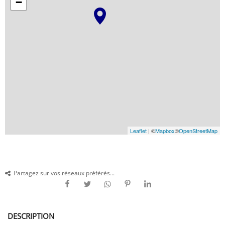
−
Leaflet
| ©
Mapbox
©
OpenStreetMap
Partagez sur vos réseaux préférés...
DESCRIPTION