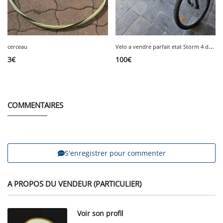
V
elo a vendre parfait etat Storm 4 de 24 pouces, 100 €.
cerceau
3
€
100
€
COMMENTAIRES
S'enregistrer pour commenter
A PROPOS DU VENDEUR (PARTICULIER)
Voir son profil