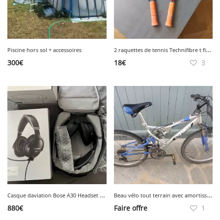
2
raquettes de tennis Technifibre t fight 295
Piscine hors sol + accessoires
300
€
18
€
3
C
asque daviation Bose A30 Headset Neuf
B
eau vélo tout terrain avec amortisseur pour enfants de 12 à 16 ans environ
880
€
Faire offre
1