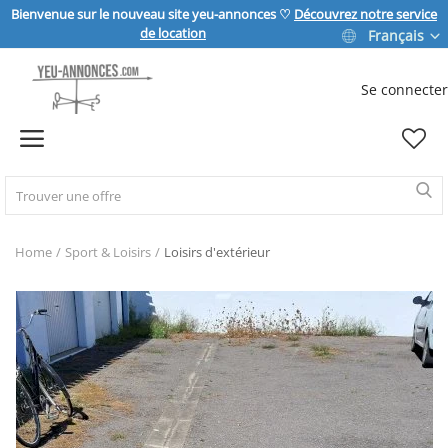
Bienvenue sur le nouveau site yeu-annonces ♡
Découvrez notre service
de location
Français
Se connecter
Vendre
Home
IMMOBILIER
Home
Sport & Loisirs
Loisirs d'extérieur
MAISON & JARDIN
SPORT & LOISIRS
VÉHICULE