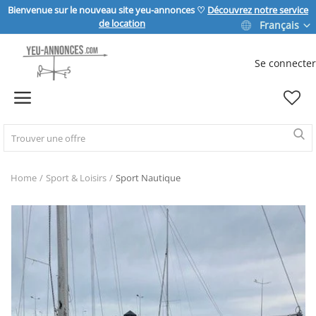
Bienvenue sur le nouveau site yeu-annonces ♡
Découvrez notre service
de location
Français
Se connecter
Vendre
Home
IMMOBILIER
Home
Sport & Loisirs
Sport Nautique
MAISON & JARDIN
SPORT & LOISIRS
VÉHICULE