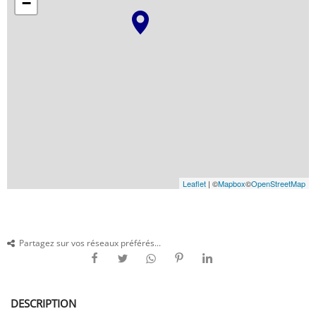
−
Leaflet
| ©
Mapbox
©
OpenStreetMap
Partagez sur vos réseaux préférés...
DESCRIPTION