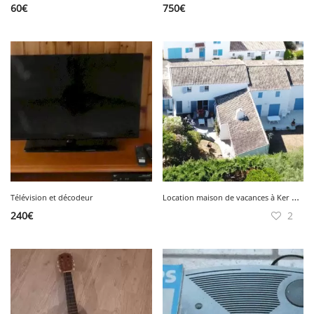
60
€
750
€
L
ocation maison de vacances à Ker Chalon
Télévision et décodeur
240
€
2