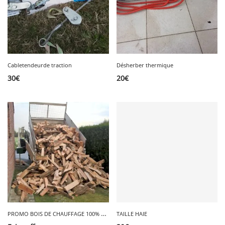
Cabletendeurde traction
Désherber thermique
30
€
20
€
P
ROMO BOIS DE CHAUFFAGE 100% SEC à 35€
TAILLE HAIE