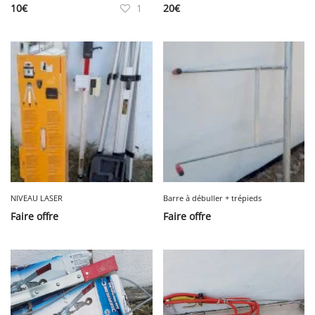
10
€
1
20
€
NIVEAU LASER
Barre à débuller + trépieds
Faire offre
Faire offre