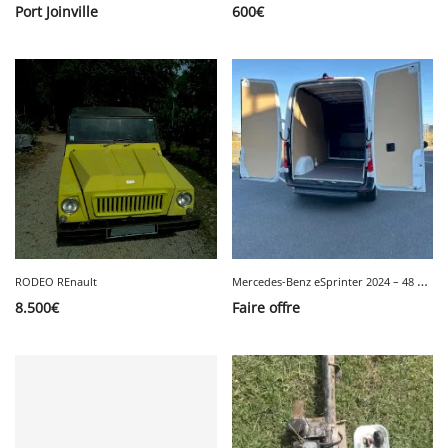
Port Joinville
600
€
M
ercedes-Benz eSprinter 2024 – 48 km – État quasi neuf
RODEO REnault
8.500
€
Faire offre