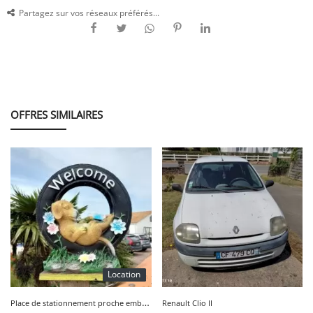
Partagez sur vos réseaux préférés...
OFFRES SIMILAIRES
Location
P
lace de stationnement proche embarcadère de Fromentine
Renault Clio II