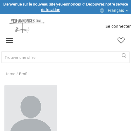
Bienvenue sur le nouveau site yeu-annonces ♡
Découvrez notre service
de location
Français
Se connecter
Vendre
Home
IMMOBILIER
Home
Profil
MAISON & JARDIN
SPORT & LOISIRS
VÉHICULE