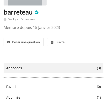
barreteau
SERVICE
Vu il y a : 57 années
Membre depuis 15 Janvier 2023
ÉVÉNEMENT
Poser une question
Suivre
BILLET & COVOIT'
Français
Annonces
(3)
Favoris
(0)
Abonnés
(1)