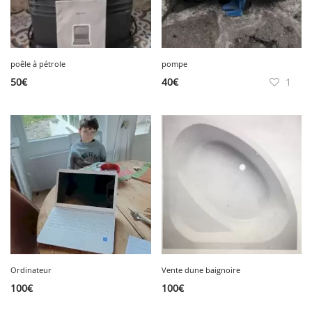
poêle à pétrole
pompe
50
€
40
€
1
Ordinateur
Vente dune baignoire
100
€
100
€