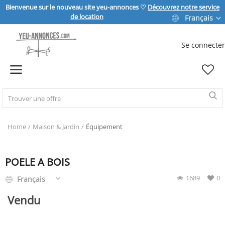
Bienvenue sur le nouveau site yeu-annonces ♡
Découvrez notre service
de location
Français
Se connecter
Vendre
Home
IMMOBILIER
Home
Maison & Jardin
Équipement
MAISON & JARDIN
POELE A BOIS
1689
0
Français
SPORT & LOISIRS
Vendu
VÉHICULE