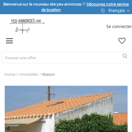
Bienvenue sur le nouveau site yeu-annonces ♡
Découvrez notre service
de location
Français
Se connecter
Vendre
Home
IMMOBILIER
Home
Immobilier
Maison
MAISON & JARDIN
SPORT & LOISIRS
VÉHICULE