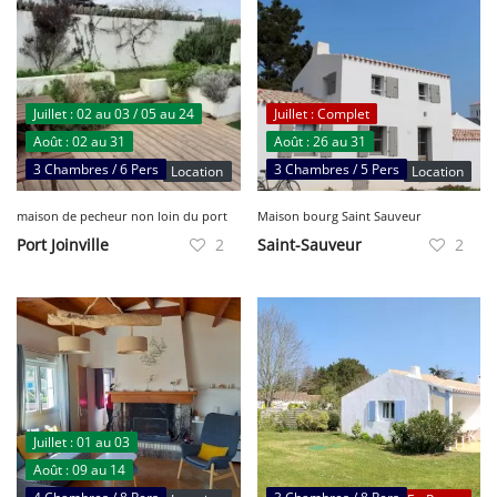
Juillet : 02 au 03 / 05 au 24
Juillet : Complet
Août : 02 au 31
Août : 26 au 31
3 Chambres / 6 Pers
3 Chambres / 5 Pers
Location
Location
maison de pecheur non loin du port
Maison bourg Saint Sauveur
Port Joinville
2
Saint-Sauveur
2
Juillet : 01 au 03
Août : 09 au 14