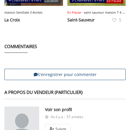
4 Chambres / 8 Pers
3 Chambres / 8 Pers
Location
En Pause
maison familiale 3 étoiles
En Pause
- saint sauveur maison T 4 a 400 m de l eglise
La Croix
Saint-Sauveur
5
COMMENTAIRES
S'enregistrer pour commenter
A PROPOS DU VENDEUR (PARTICULIER)
Voir son profil
Vu il y a : 57 années
Suivre