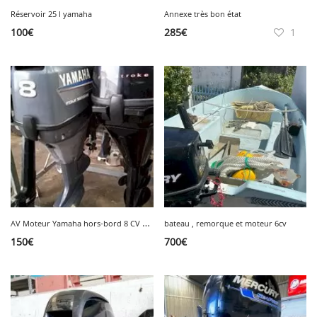
Réservoir 25 l yamaha
Annexe très bon état
100
€
285
€
1
A
V Moteur Yamaha hors-bord 8 CV 4 temps
bateau , remorque et moteur 6cv
150
€
700
€