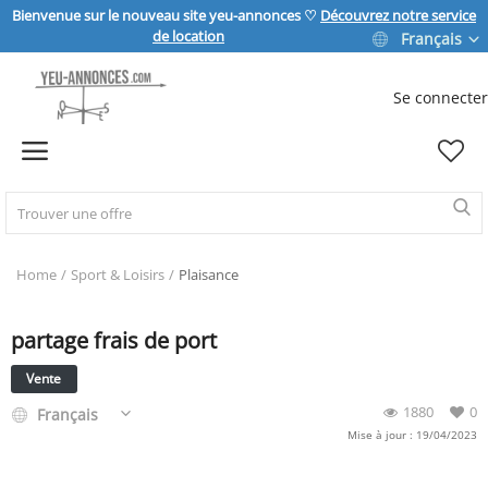
Bienvenue sur le nouveau site yeu-annonces ♡
Découvrez notre service
de location
Français
Se connecter
Vendre
Home
IMMOBILIER
Home
Sport & Loisirs
Plaisance
partage frais de port
MAISON & JARDIN
Vente
SPORT & LOISIRS
1880
0
Français
Mise à jour : 19/04/2023
VÉHICULE