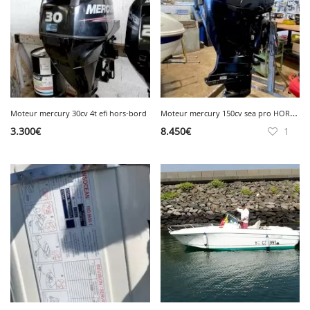
M
oteur mercury 150cv sea pro HORS-BORD
Moteur mercury 30cv 4t efi hors-bord
3.300
€
8.450
€
1