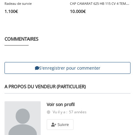
C
AP CAMARAT 625 HB 115 CV 4 TEMPS GPS AMOVIBLE
Radeau de survie
1.100
€
10.000
€
COMMENTAIRES
S'enregistrer pour commenter
A PROPOS DU VENDEUR (PARTICULIER)
Voir son profil
Vu il y a : 57 années
Suivre