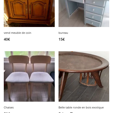
vend meuble de coin
bureau
40
€
15
€
Chaises
Belle table ronde en bois exotique