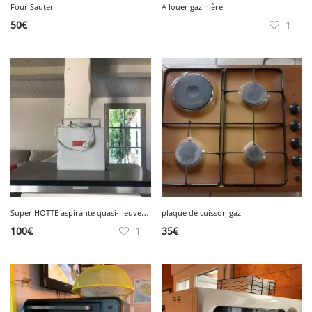
Four Sauter
A louer gazinière
50
€
1
S
uper HOTTE aspirante quasi-neuve SIEMENS, Très Bon Etat
plaque de cuisson gaz
100
€
1
35
€