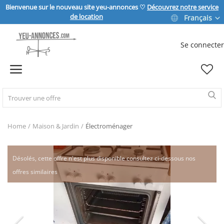
Bienvenue sur le nouveau site yeu-annonces ♡
Découvrez notre service
de location
Français
Se connecter
Vendre
Home
IMMOBILIER
Home
Maison & Jardin
Électroménager
MAISON & JARDIN
Désolés, cette offre n'est plus disponible consultez ci-dessous nos
offres similaires
SPORT & LOISIRS
VÉHICULE