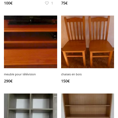
100
€
1
75
€
meuble pour télévision
chaises en bois
290
€
150
€