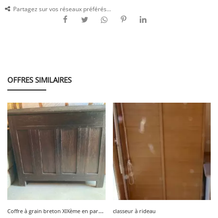
Partagez sur vos réseaux préférés...
OFFRES SIMILAIRES
C
offre à grain breton XIXème en parfait état
classeur à rideau