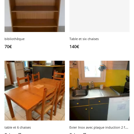
bibliothèque
Table et six chaises
70
€
140
€
E
vier Inox avec plaque induction 2 feux et robinet
table et 6 chaises