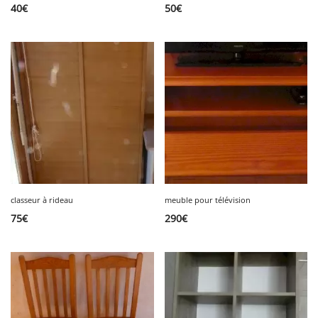
40
€
50
€
classeur à rideau
meuble pour télévision
75
€
290
€