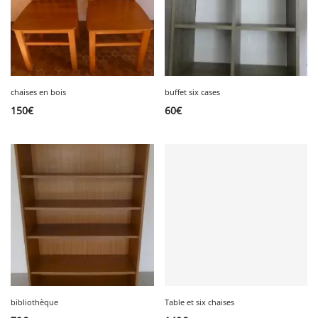
chaises en bois
buffet six cases
150
€
60
€
bibliothèque
Table et six chaises