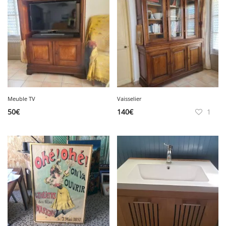
Meuble TV
Vaisselier
50
€
140
€
1