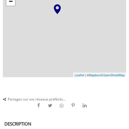
−
Leaflet
| ©
Mapbox
©
OpenStreetMap
Partagez sur vos réseaux préférés...
DESCRIPTION