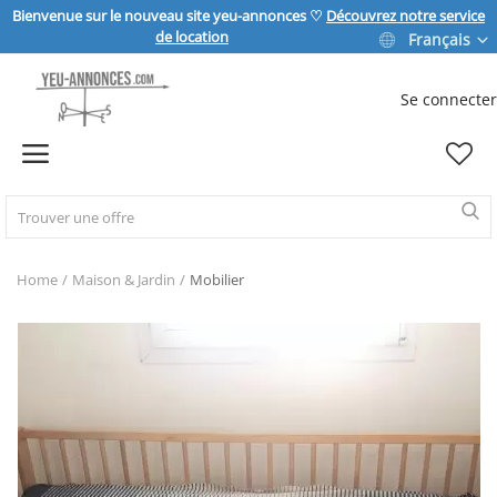
Bienvenue sur le nouveau site yeu-annonces ♡
Découvrez notre service
de location
Français
Se connecter
Vendre
Home
IMMOBILIER
Home
Maison & Jardin
Mobilier
MAISON & JARDIN
SPORT & LOISIRS
VÉHICULE