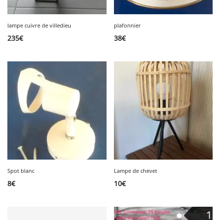
lampe cuivre de villedieu
plafonnier
235
€
38
€
Spot blanc
Lampe de chevet
8
€
10
€