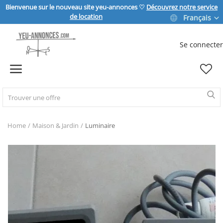
Bienvenue sur le nouveau site yeu-annonces ♡
Découvrez notre service
de location
Français
Se connecter
Vendre
Home
IMMOBILIER
Home
Maison & Jardin
Luminaire
MAISON & JARDIN
SPORT & LOISIRS
VÉHICULE