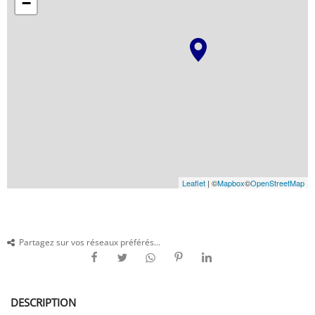
−
Leaflet
| ©
Mapbox
©
OpenStreetMap
Partagez sur vos réseaux préférés...
DESCRIPTION