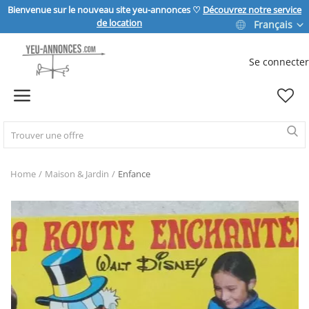
Bienvenue sur le nouveau site yeu-annonces ♡
Découvrez notre service
de location
Français
Se connecter
Vendre
Home
IMMOBILIER
Home
Maison & Jardin
Enfance
MAISON & JARDIN
SPORT & LOISIRS
VÉHICULE