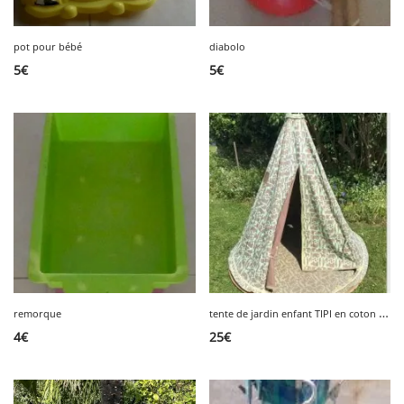
pot pour bébé
diabolo
5
€
5
€
t
ente de jardin enfant TIPI en coton Habitat
remorque
4
€
25
€