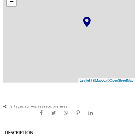
−
Leaflet
| ©
Mapbox
©
OpenStreetMap
Partagez sur vos réseaux préférés...
DESCRIPTION