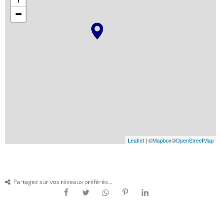
−
Leaflet
| ©
Mapbox
©
OpenStreetMap
Partagez sur vos réseaux préférés...