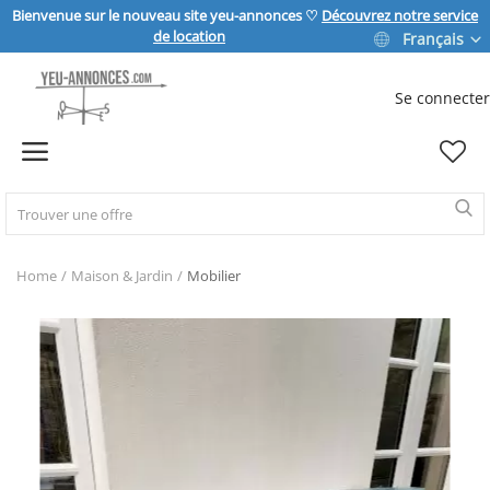
Bienvenue sur le nouveau site yeu-annonces ♡
Découvrez notre service
de location
Français
Se connecter
Vendre
Home
IMMOBILIER
Home
Maison & Jardin
Mobilier
MAISON & JARDIN
SPORT & LOISIRS
VÉHICULE