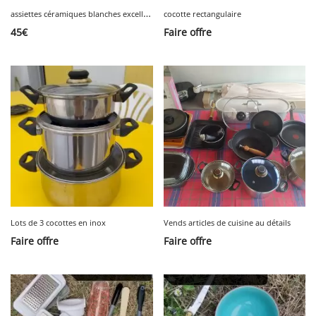
a
ssiettes céramiques blanches excellent état
cocotte rectangulaire
45
€
Faire offre
Lots de 3 cocottes en inox
Vends articles de cuisine au détails
Faire offre
Faire offre