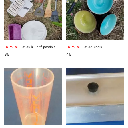
En Pause
- Lot ou à lunité possible
En Pause
- Lot de 3 bols
8
€
4
€