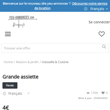
Bienvenue sur le nouveau site yeu-annonces ♡
Découvrez notre service
de location
Français
Se connecter
Vendre
Home
IMMOBILIER
Home
Maison & Jardin
Vaisselle & Cuisine
Grande assiette
MAISON & JARDIN
Vente
SPORT & LOISIRS
1709
0
Français
Mise à jour : 25/04/2023
4
€
VÉHICULE