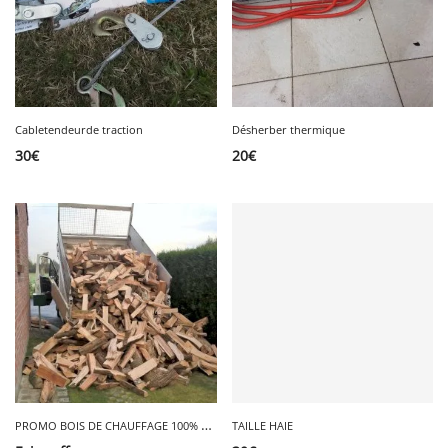
Cabletendeurde traction
Désherber thermique
30
€
20
€
P
ROMO BOIS DE CHAUFFAGE 100% SEC à 35€
TAILLE HAIE