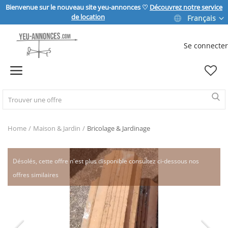
Bienvenue sur le nouveau site yeu-annonces ♡
Découvrez notre service
de location
Français
Se connecter
Vendre
Home
IMMOBILIER
Home
Maison & Jardin
Bricolage & Jardinage
MAISON & JARDIN
Désolés, cette offre n'est plus disponible consultez ci-dessous nos
offres similaires
SPORT & LOISIRS
VÉHICULE