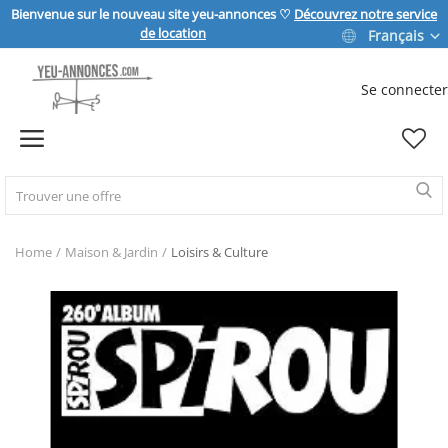
Bienvenue sur le nouveau site yeu-annonces ♡
Découvrez notre service
de location
Français
Se connecter
Vendre
Home
IMMOBILIER
Home
Maison & Jardin
Loisirs & Culture
MAISON & JARDIN
SPORT & LOISIRS
VÉHICULE