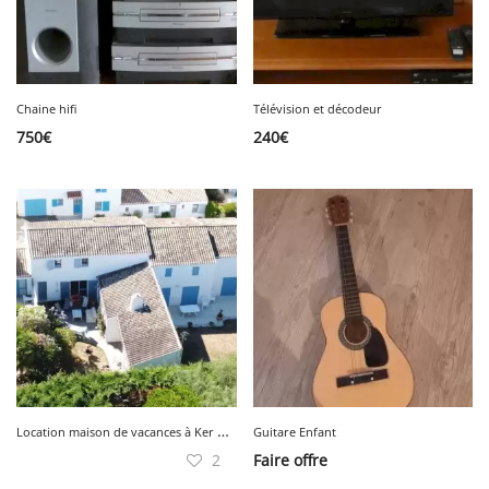
Chaine hifi
Télévision et décodeur
750
€
240
€
L
ocation maison de vacances à Ker Chalon
Guitare Enfant
2
Faire offre