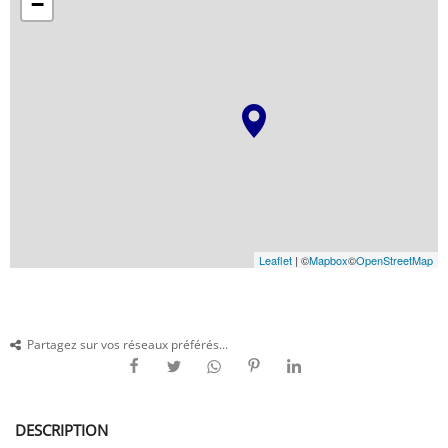
−
Leaflet
| ©
Mapbox
©
OpenStreetMap
Partagez sur vos réseaux préférés...
DESCRIPTION