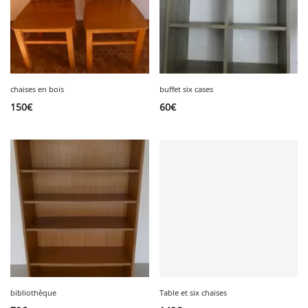
chaises en bois
buffet six cases
150
€
60
€
bibliothèque
Table et six chaises