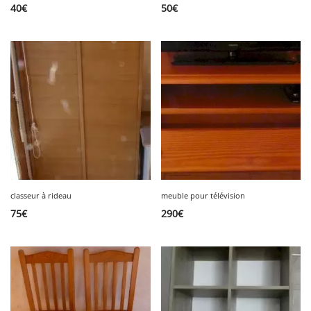
40
€
50
€
classeur à rideau
meuble pour télévision
75
€
290
€