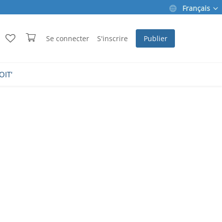
Français
Se connecter
S'inscrire
Publier
OIT'