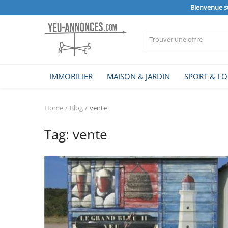
Bienvenue s
Vendre
IMMOBILIER
MAISON & JARDIN
SPORT & LO
Home
Home
Blog
vente
IMMOBILIER
Tag: vente
MAISON & JARDIN
SPORT & LOISIRS
VÉHICULE