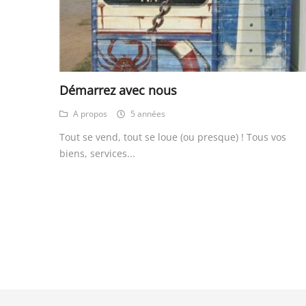
SERVICE
Démarrez avec nous
ÉVÉNEMENT
A propos
5 années
Tout se vend, tout se loue (ou presque) ! Tous vos
BILLET & COVOIT'
biens, services...
Français